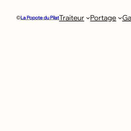
Traiteur
Portage
Ga
©
La Popote du Pilat