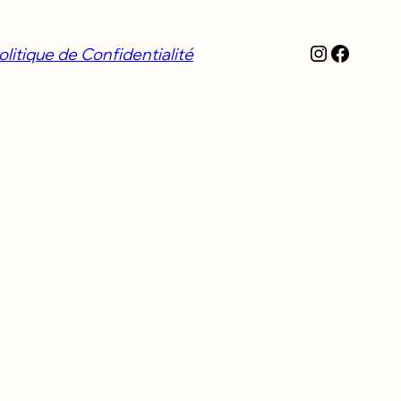
Instagra
Faceb
olitique de Confidentialité