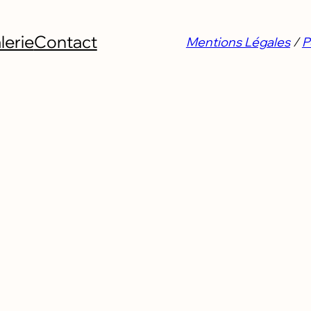
lerie
Contact
Mentions Légales
/
P