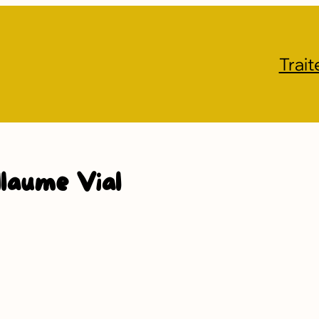
Trait
llaume Vial